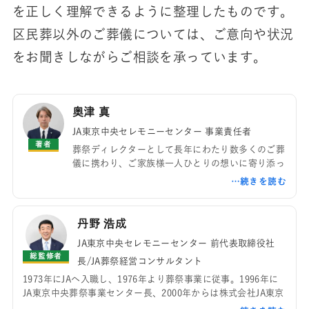
を正しく理解できるように整理したものです。
区民葬以外のご葬儀については、ご意向や状況
をお聞きしながらご相談を承っています。
奥津 真
JA東京中央セレモニーセンター 事業責任者
著者
葬祭ディレクターとして長年にわたり数多くのご葬
儀に携わり、ご家族様一人ひとりの想いに寄り添っ
たお見送りをサポートしてきました。現在はJA東京
中央セレモニーセンターの事業責任者として、世田
谷区・杉並区・大田区を中心とした地域の葬祭サー
ビスの運営に携わっています。現場で培った経験と
丹野 浩成
専門知識をもとに、ご葬儀・家族葬・終活・供養に
JA東京中央セレモニーセンター 前代表取締役社
関する情報を、ご家族様の目線で分かりやすくお伝
総監修者
えすることを大切にしています。
長/JA葬祭経営コンサルタント
1973年にJAへ入職し、1976年より葬祭事業に従事。1996年に
JA東京中央葬祭事業センター長、2000年からは株式会社JA東京
中央セレモニーセンター代表取締役社長を歴任。また、全国JA