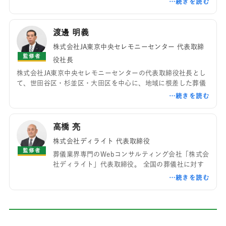
葬祭研究会会長、全国JA葬祭経営研究会初代会長を務めるな
ど、JA葬祭業界の発展に尽力。全国各地で講演活動や人材育成
に携わり、葬祭マーケティングや地域共生をテーマとした活動
渡邊 明義
を続けています。
株式会社JA東京中央セレモニーセンター 代表取締
監修者
役社長
株式会社JA東京中央セレモニーセンターの代表取締役社長とし
て、世田谷区・杉並区・大田区を中心に、地域に根差した葬儀
サービスの提供に携わっています。JAグループの一員として、
「ご家族様に安心して故人様をお見送りいただくこと」を大切
に考え、事前相談からご葬儀後のサポートまで、一人ひとりの
想いに寄り添った対応に努めています。また、地域の皆様が葬
高橋 亮
儀や終活について正しい知識を持ち、安心して備えられる環境
株式会社ディライト 代表取締役
づくりも重要な役割の一つと考えています。
監修者
葬儀業界専門のWebコンサルティング会社「株式会
社ディライト」代表取締役。 全国の葬儀社に対す
るWeb戦略支援を手掛け、ホームページ制作、SEO
対策、MEO対策、コンテンツマーケティングなど
を通じて、葬儀社とご家族様をつなぐ情報発信を支
援しています。これまで多くの葬儀社の集客支援や
ブランディングに携わり、葬儀業界におけるWeb活
用の普及と情報品質の向上に取り組んできました。