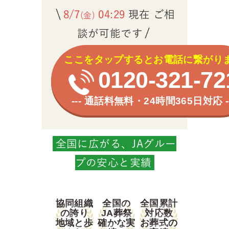
8/7
04:29
現在 ご相
(金)
談が可能です
ここをタップするとお電話に繋がり
0120-321-72
--- 通話料無料・24時間365日対応 --
全国に広がる、JAグルー
プの安心と実績
協同組織
全国の
全国累計
の誇り
JA葬祭
対応数
地域と歩
確かな実
お葬式の