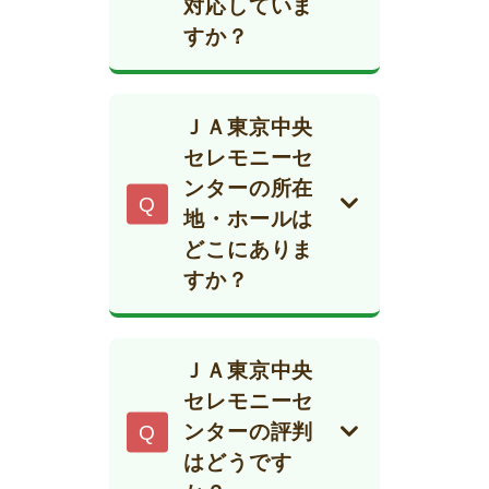
対応していま
催しています。長
い形式に対応して
すか？
年大切にしてきた
おり、地域密着の
ＪＡ東京中央セレ
人形やぬいぐる
サポートが強みで
モニーセンターで
み、思い出の品な
す。過度な営業が
ＪＡ東京中央
は、ペット専用の
どを丁寧に供養す
なく、事前相談や
セレモニーセ
葬儀・火葬サービ
る機会として、多
見積もりも無料で
ンターの所在
ス「
ペットの天
くの方に利用され
行えるため、初め
地・ホールは
国
」を運営してお
ています。
ての方でも利用し
どこにありま
り、大切なご家族
やすい葬儀社とし
すか？
この供養祭は年に
であるペットのお
て選ばれていま
一度に限らず、店
本社兼相談窓口
見送りを丁寧にお
す。
舗によって開催時
は、世田谷区北烏
手伝いしていま
ＪＡ東京中央
期が異なるため、
山3‑5‑6の「ＪＡ
す。
セレモニーセ
事前に公式サイト
ラビス烏山店」に
ンターの評判
東京都世田谷区に
や電話での確認を
あります。エンデ
はどうです
ある専用火葬場に
おすすめします。
ィングルームや安