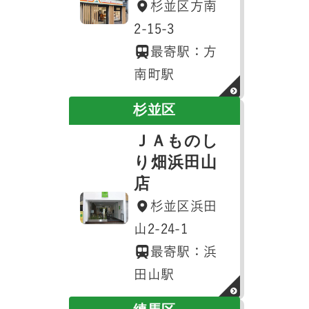
杉並区方南
2-15-3
最寄駅：方
南町駅
杉並区
ＪＡものし
り畑浜田山
店
杉並区浜田
山2-24-1
最寄駅：浜
田山駅