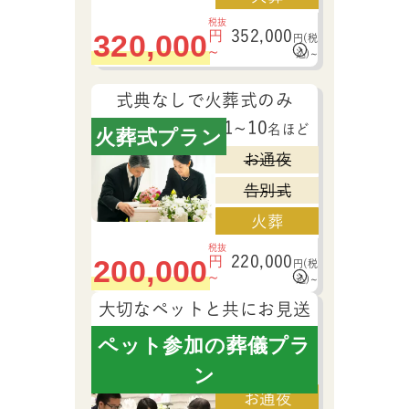
税抜
352,000
320,000
円
円
(税
~
込)
~
式典なしで火葬式のみ
1~10
名ほど
火葬式プラン
お通夜
告別式
火葬
税抜
220,000
200,000
円
円
(税
~
込)
~
大切なペットと共にお見送
り
ペット参加の葬儀プラ
~10
名ほど
ン
お通夜