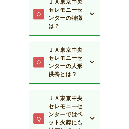
ＪＡ東京中央
セレモニーセ
ンターの特徴
は？
ＪＡ東京中央セレ
モニーセンター
ＪＡ東京中央
は、東京都世田谷
セレモニーセ
区・杉並区・大田
ンターの人形
区・練馬区を中心
供養とは？
に、JA（農協）グ
ＪＡ東京中央セレ
ループが運営する
モニーセンターで
安心感のある葬儀
ＪＡ東京中央
は、練馬店や仲池
サービスを提供し
セレモニーセ
上店などで「お人
ています。家族
ンターではペ
形・想い出品供養
葬・一般葬・区民
ット火葬にも
祭」を定期的に開
葬・直葬など幅広