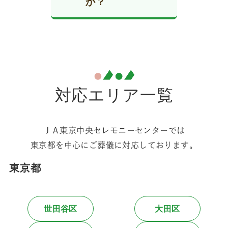
か？
て、個別火葬・合
地域に根ざした温
置施設を備えたバ
同火葬・訪問火葬
かな取り組みとし
ＪＡ東京中央セレ
リアフリー設計
など、ニーズに合
て、特に練馬区・
モニーセンター
で、ご高齢の方に
わせた複数のプラ
世田谷区周辺にお
は、葬儀口コミサ
も配慮された空間
ンをご用意。小さ
住まいの方から高
イト「葬儀の口コ
です。
なペットから大型
い支持を受けてい
ミ」でも、
対応の
対応エリア一覧
そのほか、世田谷
の子まで幅広く対
ます。
丁寧さや費用の明
区内では「烏山 念
応しており、ご希
瞭さ、スタッフの
仏堂」「ＪＡもの
望に応じて納骨や
親身な姿勢
が高く
ＪＡ東京中央セレモニーセンターでは
しり畑 祖師谷店」
法要も行えます。
評価されていま
東京都を中心にご葬儀に対応しております。
「みどり会館（区
す。
詳細やお申し込み
民斎場）」なども
東京都
については、「ペ
斎場・相談拠点と
特に「押しつけが
ットの天国」公式
して利用可能で
ましさがなく安心
サイトまたはJA東
す。
して話ができた」
世田谷区
大田区
京中央セレモニー
「プラン説明が明