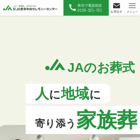
無料で電話相談
0120-321-721
お問合せ
メニュー
JAのお葬式
JAのお葬式
JAのお葬式
JAのお葬式
JAのお葬式
人
人
人
人
人
地域
地域
地域
地域
地域
に
に
に
に
に
に
に
に
に
に
家族葬
家族葬
家族葬
家族葬
家族葬
寄り添う
寄り添う
寄り添う
寄り添う
寄り添う