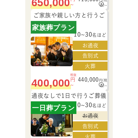
650,000
~
込)~
ご家族や親しい方と行うご
葬儀
家族葬プラン
10~30
名ほど
お通夜
告別式
火葬
税抜
440,000
400,000
円
円
(税
~
込)
~
通夜なしで1日で行うご葬儀
10~30
名ほど
一日葬プラン
お通夜
告別式
火葬