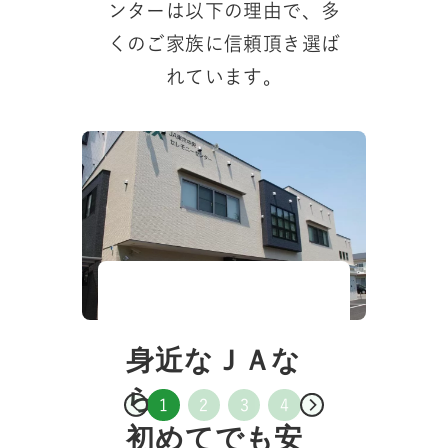
ンターは以下の理由で、
多
くのご家族に信頼頂き選ば
れています。
でそば
身近なＪＡな
事前相
れる、
ら
葬儀後
かな安
初めてでも安
1つの