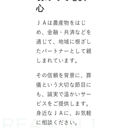
心
てお任
施設はご家
ＪＡは農産物をはじ
初めてのご
面会できる
め、金融・共済などを
きが多く、
蔵庫式では
通じて、地域に根ざし
です。しか
個室をご用
たパートナーとして親
事前相談か
す。
しまれています。
サポートま
括して対応
一緒にいた
その信頼を背景に、葬
す。
いう想いに
儀という大切な節目に
、大切な時
も、誠実で温かいサー
複雑な作業
りと過ごせ
ビスをご提供します。
任せいただ
N 4
身近なＪＡに、お気軽
の時間を大
REASON 1
REASO
に相談ください。
しください