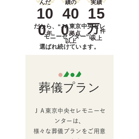
んだ
績の
実績
10
40
15
0
0
万
だから、“JA東京中央セレ
件
年
拠点
モニーセンター”は
以上
以上
選ばれ続けています。
葬儀プラン
ＪＡ東京中央セレモニーセ
ンターは、
様々な葬儀プランをご用意