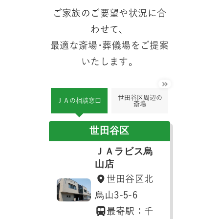
ご家族のご要望や状況に合
わせて、
最適な斎場･葬儀場をご提案
いたします。
世田谷区周辺の
杉並区周辺の
ＪＡの相談窓口
斎場
場
世田谷区
ＪＡラビス烏
山店
世田谷区北
烏山3-5-6
最寄駅：千