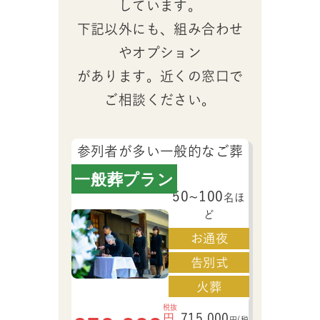
しています。
下記以外にも、組み合わせ
やオプション
があります。近くの窓口で
ご相談ください。
参列者が多い一般的なご葬
儀
一般葬プラン
50~100
名ほ
ど
お通夜
告別式
火葬
税抜
715,000
円
円(税