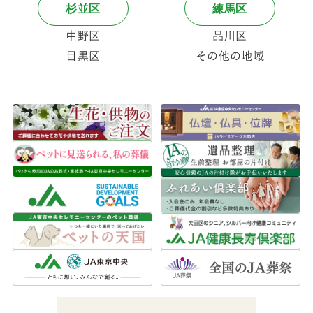
また、
練馬・杉
センターまでお気
杉並区
練馬区
快で、納得感のあ
軽にご相談くださ
並・大田区
などに
る葬儀ができた」
中野区
品川区
い。
も「練馬店」「成
といった口コミが
目黒区
その他の地域
田東店」「浜田山
多く見られます。
店」「池上ホー
また、JAグループ
ル」など複数の拠
が運営しているこ
点があり、いずれ
とから、
信頼性が
もアクセス良好。
高く、地域密着型
控室や安置室も完
で安心感がある
と
備しており、ご希
いう声も寄せられ
望やご事情に応じ
ています。
た会場をご案内で
きます。
全体として、葬儀
初心者でも利用し
やすく、事前相談
から当日の進行、