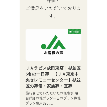
評価と
ご満足をいただいておりま
す。
一般葬
家族葬
ビス成田東店｜杉並区
代々幡斎場｜世田谷区 10名
一日葬｜【ＪＡ東京中
の家族葬｜【ＪＡ東京中央セ
モニーセンター】杉並
レモニーセンター】世田谷区
儀・家族葬・直葬
の葬儀・家族葬・直葬
せていただいた葬儀事例 項
施行させていただいた葬儀事例 項
葬儀プラン一日葬プラン葬儀
目詳細葬儀プラン家族葬プラン葬儀
320,...
プラン費用500,...