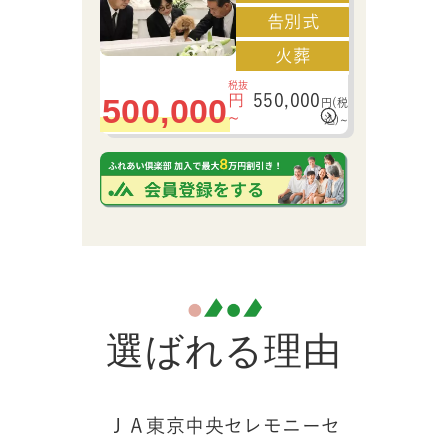
告別式
火葬
税抜
550,000
500,000
円
円
(税
~
込)
~
選ばれる理由
ＪＡ東京中央セレモニーセ