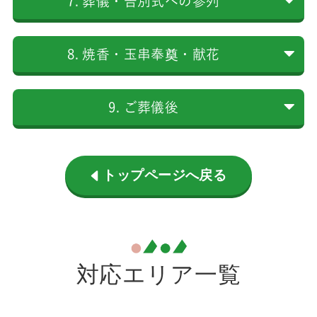
7. 葬儀・告別式への参列
8. 焼香・玉串奉奠・献花
9. ご葬儀後
トップページへ戻る
対応エリア一覧