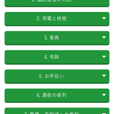
2. 弔電と供物
3. 香典
4.
弔辞
5. お手伝い
6. 通夜の参列